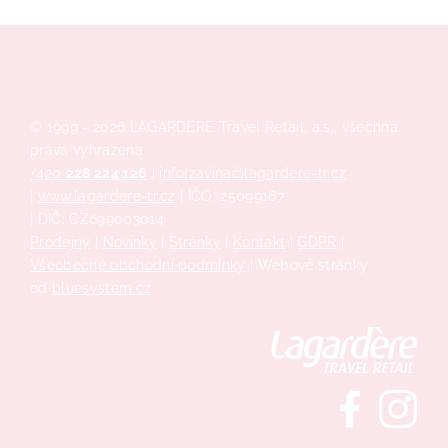
© 1999 - 2026 LAGARDERE Travel Retail, a.s., všechna
práva vyhrazena
+420
228 224 126
|
info(zavináč)lagardere-tr.cz
|
www.lagardere-tr.cz
| IČO: 25099167
| DIČ: CZ699003014
Prodejny
|
Novinky
|
Stránky
|
Kontakt
|
GDPR
|
Všeobecné obchodní podmínky
| Webové stránky
od
bluesystem.cz