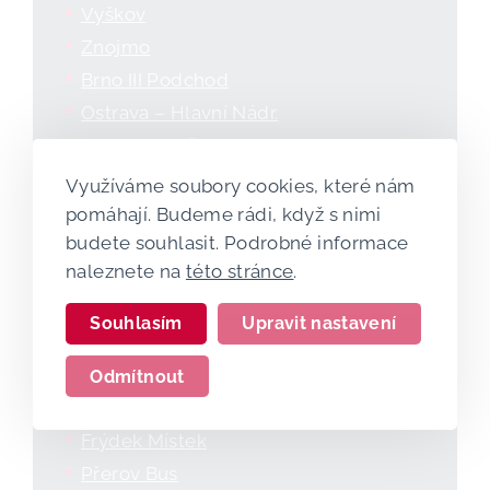
Vyškov
Znojmo
Brno III Podchod
Ostrava – Hlavní Nádr.
Ostrava – Střed
Přerov
Využíváme soubory cookies, které nám
Hranice Na Moravě
pomáhají. Budeme rádi, když s nimi
budete souhlasit. Podrobné informace
Olomouc
naleznete na
této stránce
.
Zábřeh Na Moravě
Šumperk
Souhlasím
Upravit nastavení
Studénka
Vsetín
Odmítnout
Opava
Frýdek Místek
Přerov Bus