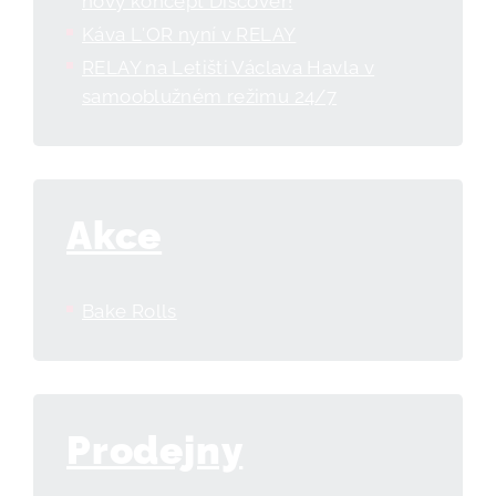
nový koncept Discover!
Káva L′OR nyní v RELAY
RELAY na Letišti Václava Havla v
samooblužném režimu 24/7
Akce
Bake Rolls
Prodejny