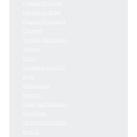
Hradec Králové
Havlíčkův Brod
Hradec Králové II
Choceň
Týniště Nad Orlicí
Jihlava
Hulín
Valašské Meziříčí
Brno
Otrokovice
Břeclav
Žďár Nad Sázavou
Prostějov
Uherské Hradiště
Brno II