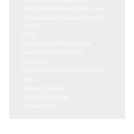
Praha Letiště Václava Havla - T1 A
Praha - Letiště Václava Havla - T1
odlety
Praha
PrahaMetro - DEPO Hostivař
České Budějovice - IGY II
Pardubice
Praha vestibul metra Invalidovna
Plzeň
Praha - I.P. Pavlova
Bohemia Memories
Ústí nad Orlicí