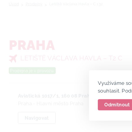
Úvod
>
Prodejny
>
Letiště Václava Havla – C 132
PRAHA
LETIŠTĚ VÁCLAVA HAVLA – T2 C
Prodejna je v provozu.
Využíváme sou
souhlasit. Po
Aviatická 1017/1, 160 08 Praha 6
Praha - Hlavní město Praha
Odmítnout
Navigovat