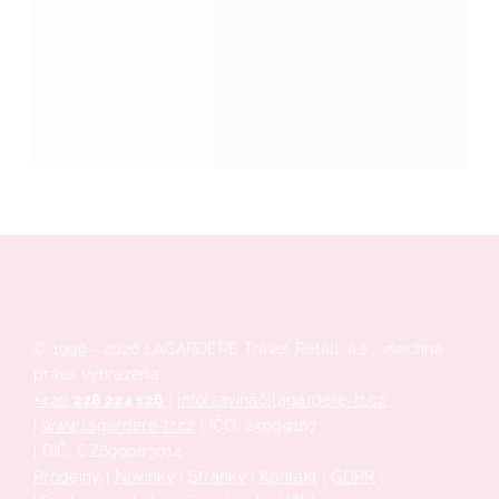
© 1999 - 2026 LAGARDERE Travel Retail, a.s., všechna
práva vyhrazena
+420
228 224 126
|
info(zavináč)lagardere-tr.cz
|
www.lagardere-tr.cz
| IČO: 25099167
| DIČ: CZ699003014
Prodejny
|
Novinky
|
Stránky
|
Kontakt
|
GDPR
|