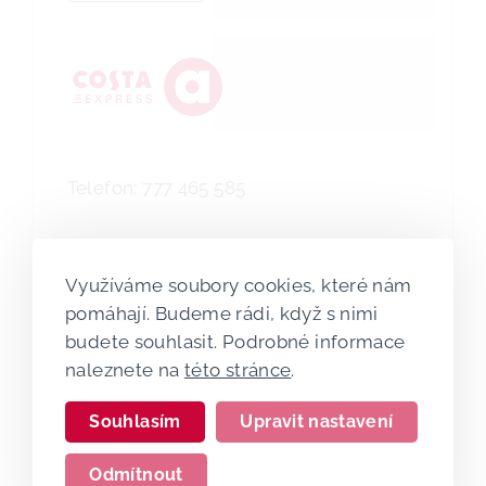
Telefon: 777 465 585
Pondělí:
00.15 - 23.45
Využíváme soubory cookies, které nám
Úterý:
00.15 - 23.45
pomáhají. Budeme rádi, když s nimi
Středa:
00.15 - 23.45
budete souhlasit. Podrobné informace
Čtvrtek:
00.15 - 23.45
naleznete na
této stránce
.
Pátek:
00.15 - 23.45
Sobota:
00.15 - 23.45
Souhlasím
Upravit nastavení
Neděle:
00.15 - 23.45
Odmítnout