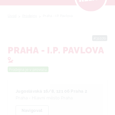
Úvod
>
Prodejny
>
Praha - I.P. Pavlova
#31070
PRAHA - I.P. PAVLOVA
Prodejna je v provozu.
Jugoslávská 16/8, 121 06 Praha 2
Praha - Hlavní město Praha
Navigovat