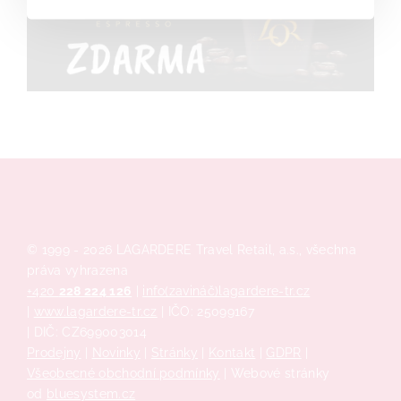
© 1999 - 2026 LAGARDERE Travel Retail, a.s., všechna
práva vyhrazena
+420
228 224 126
|
info(zavináč)lagardere-tr.cz
|
www.lagardere-tr.cz
| IČO: 25099167
| DIČ: CZ699003014
Prodejny
|
Novinky
|
Stránky
|
Kontakt
|
GDPR
|
Všeobecné obchodní podmínky
| Webové stránky
od
bluesystem.cz