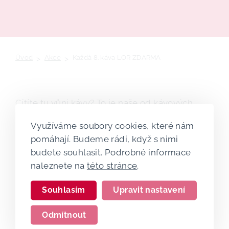
Úvod
>
Akce
>
Každá 8. káva LOR ZDARMA
Cítíte tu vůni kávy? To je naše od kávových
mistrů LOR! Sbírejte razítka za každý nákup a
Využíváme soubory cookies, které nám
získejte tu 8. kávu ZDARMA!
pomáhají. Budeme rádi, když s nimi
budete souhlasit. Podrobné informace
naleznete na
této stránce
.
Souhlasím
Upravit nastavení
Odmítnout